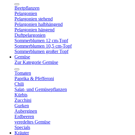
Beetpflanzen
Pelargonien
Pelargonien stehend
Pelargonien halbhängend
Pelargonien hängend
Duftpelargonien
Sommerblumen 12 cm-Topf
Sommerblumen 10,5 cm-Topf
Sommerblumen großer Topf
Gemüse
Zur Kategorie Gemüse
Tomaten
Paprika & Pfefferoni
Chili
Salat- und Gemüsepflanzen
Kürbis
Zucchini
Gurken
Auberginen
Erdbeeren
veredeltes Gemüse
Specials
Kräuter