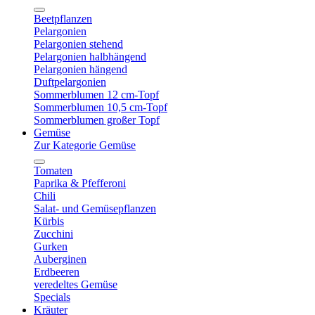
Beetpflanzen
Pelargonien
Pelargonien stehend
Pelargonien halbhängend
Pelargonien hängend
Duftpelargonien
Sommerblumen 12 cm-Topf
Sommerblumen 10,5 cm-Topf
Sommerblumen großer Topf
Gemüse
Zur Kategorie Gemüse
Tomaten
Paprika & Pfefferoni
Chili
Salat- und Gemüsepflanzen
Kürbis
Zucchini
Gurken
Auberginen
Erdbeeren
veredeltes Gemüse
Specials
Kräuter